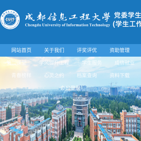
网站首页
关于我们
评奖评优
资助管理
第二课堂
学风提升工程
学生服务
成信就业
青春榜样
心灵之约
档案查询
资料下载
办公登录