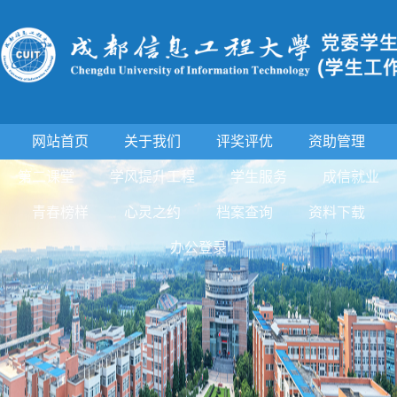
网站首页
关于我们
评奖评优
资助管理
第二课堂
学风提升工程
学生服务
成信就业
青春榜样
心灵之约
档案查询
资料下载
办公登录