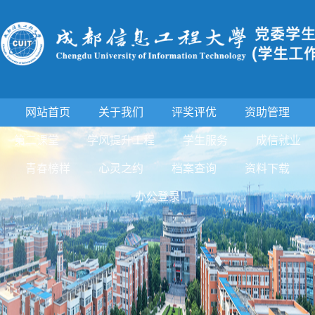
网站首页
关于我们
评奖评优
资助管理
第二课堂
学风提升工程
学生服务
成信就业
青春榜样
心灵之约
档案查询
资料下载
办公登录