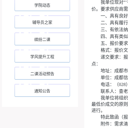
我单位现对
“
‘
学院动态
价。要求供应商需
一、具有良好
辅导员之家
二、具有履行
三、有依法纳
四、具有类似
缤纷二课
五、报价要求
格式：报价文
学风提升工程
递交要求：报
点：
地址：成都市
二课活动预告
单位：成都信
电话：（
028
通知公告
联系人：
查
老
我单位将组织
最低价成交的原则
进行。
特此致函
（
报
附件：需求清