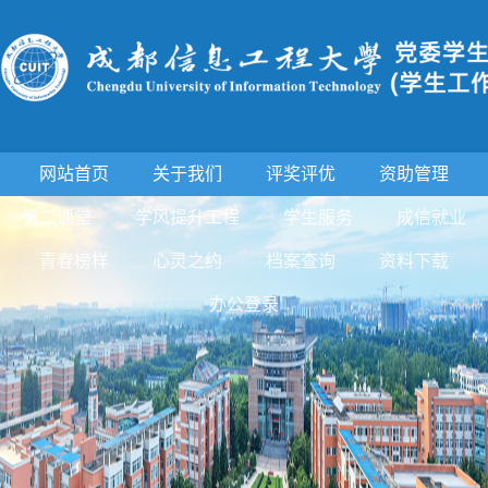
网站首页
关于我们
评奖评优
资助管理
第二课堂
学风提升工程
学生服务
成信就业
青春榜样
心灵之约
档案查询
资料下载
办公登录