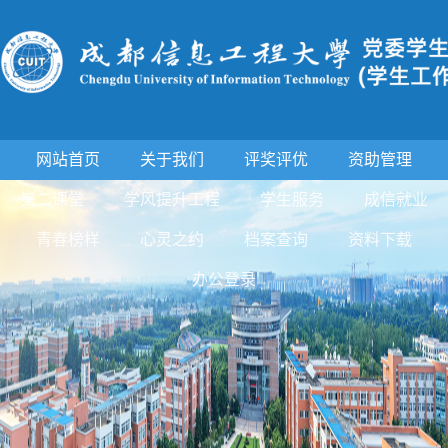
网站首页
关于我们
评奖评优
资助管理
第二课堂
学风提升工程
学生服务
成信就业
青春榜样
心灵之约
档案查询
资料下载
办公登录