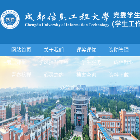
网站首页
关于我们
评奖评优
资助管理
第二课堂
学风提升工程
学生服务
成信就业
青春榜样
心灵之约
档案查询
资料下载
办公登录