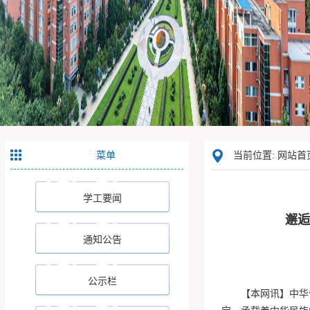
菜单
当前位置: 网站首页
学工要闻
邂逅
通知公告
公示栏
【本网讯】中华