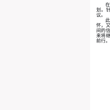
划。
议。
怀，
间的
来将
前行