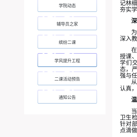
记林
学院动态
夯实
深
辅导员之家
为
深入
缤纷二课
授课
学风提升工程
学们
态，
强与
二课活动预告
认真
通知公告
温
卫生
针对
点滴