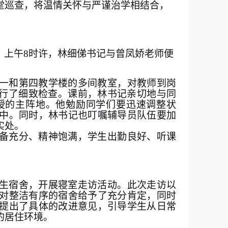
堂巡查，将温情关怀与严谨治学相结合，
，上午
8时许，林细俤书记与曾凤娇老师便
一和第四教学楼的多间教室，对教师到岗
进行了细致检查。课前，林书记亲切地与同
授的主阵地。他勉励同学们要迅速调整状
中。同时，林书记也叮嘱辅导员队伍要加
实处。
备充分、精神饱满，学生
出勤良好、听课
生宿舍，开展寝室走访活动。此次走访以
对整洁有序的宿舍给予了充分肯定，同时
提出了具体的改进意见，引导学生从日常
的居住环境。