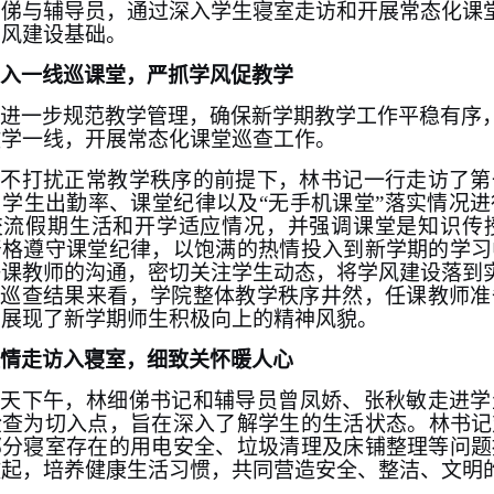
细俤与辅导员，通过深入学生寝室走访和开展常态化课
学风建设基础。
入一线巡课堂，严抓学风促教学
进一步规范教学管理，确保新学期教学工作平稳有序
教学一线，开展常态化课堂巡查工作。
在不打扰正常教学秩序的前提下，林书记一行走访了第
、学生出勤率、课堂纪律以及
“无手机课堂”落实情况
交流假期生活和开学适应情况，并强调课堂是知识传
严格遵守课堂纪律，以饱满的热情投入到新学期的学习
任课教师
的沟通，密切关注学生动态，将学风建设落到
从巡查结果来看，学院整体教学秩序井然，任课教师准
，展现了新学期师生积极向上的精神风貌。
情走访入寝室，细致关怀暖人心
当天
下午，林细俤书记和
辅导员
曾凤娇
、
张秋敏
走进学
检查为切入点，旨在深入了解学生的生活状态。
林书记
部分寝室存在的用电安全、垃圾清理及床铺整理等问题
做起，培养健康生活习惯，共同营造安全、整洁、文明