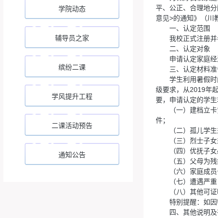
平、公正、合理地分
学院动态
意见>的通知》（川教
一、认定范围
辅导员之家
我校正式注册并
二、认定对象
申请认定家庭经
缤纷二课
三、认定材料准
学生利用暑假时
级要求，从2019
学风提升工程
要，申请认定的学生
（一）建档立卡
件；
二课活动预告
（二）孤儿学生
（三）烈士子女
（四）优抚子女
通知公告
（五）父母为残
（六）家庭成员
（七）遭遇严重
（八）其他可证
特别提醒：如因
四、其他说明及