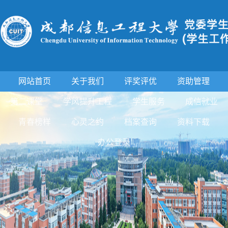
网站首页
关于我们
评奖评优
资助管理
第二课堂
学风提升工程
学生服务
成信就业
青春榜样
心灵之约
档案查询
资料下载
办公登录