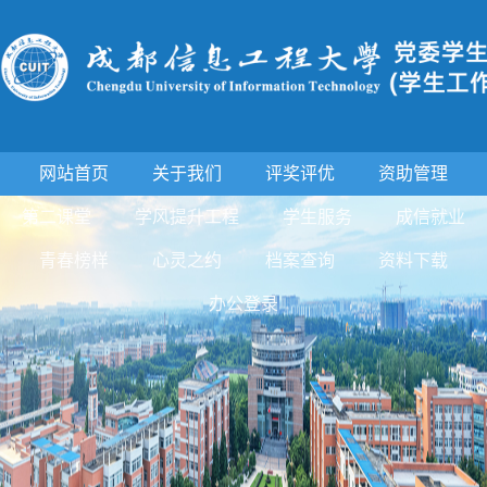
网站首页
关于我们
评奖评优
资助管理
第二课堂
学风提升工程
学生服务
成信就业
青春榜样
心灵之约
档案查询
资料下载
办公登录