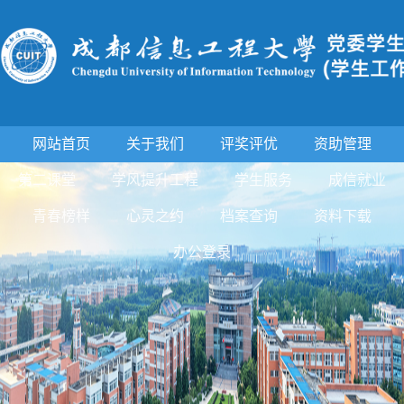
网站首页
关于我们
评奖评优
资助管理
第二课堂
学风提升工程
学生服务
成信就业
青春榜样
心灵之约
档案查询
资料下载
办公登录